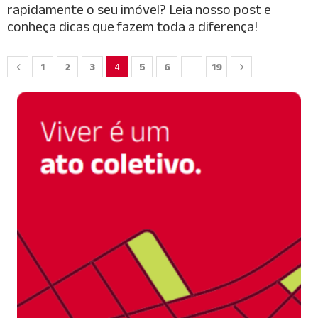
rapidamente o seu imóvel? Leia nosso post e
conheça dicas que fazem toda a diferença!
1
2
3
4
5
6
…
19