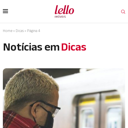
Home
»
Dicas
»
Página 4
Notícias em
Dicas