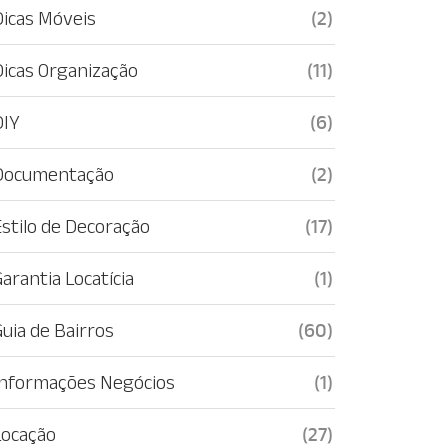
Dicas Móveis
(2)
Dicas Organização
(11)
DIY
(6)
Documentação
(2)
Estilo de Decoração
(17)
arantia Locatícia
(1)
Guia de Bairros
(60)
Informações Negócios
(1)
Locação
(27)