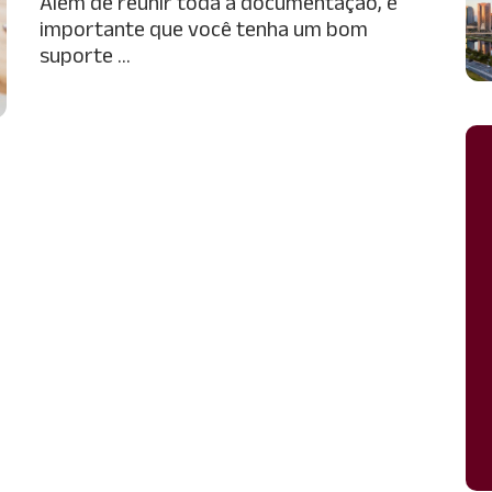
Além de reunir toda a documentação, é
importante que você tenha um bom
suporte …