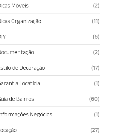
Dicas Móveis
(2)
Dicas Organização
(11)
DIY
(6)
Documentação
(2)
Estilo de Decoração
(17)
arantia Locatícia
(1)
Guia de Bairros
(60)
Informações Negócios
(1)
Locação
(27)