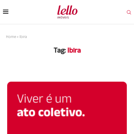
Home
»
Ibira
Tag:
Ibira