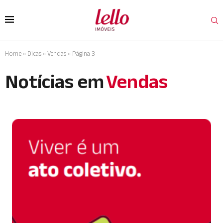
Home
»
Dicas
»
Vendas
»
Página 3
Notícias em
Vendas