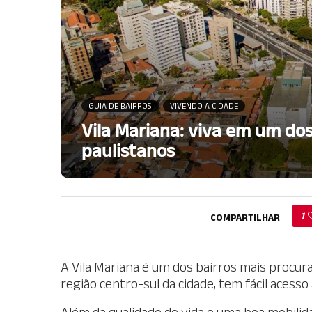
GUIA DE BAIRROS
VIVENDO A CIDADE
Vila Mariana: viva em um dos
paulistanos
1
COMPARTILHAR
A Vila Mariana é um dos bairros mais procura
região centro-sul da cidade, tem fácil acess
Além da qualidade de vida e uma boa mobilid