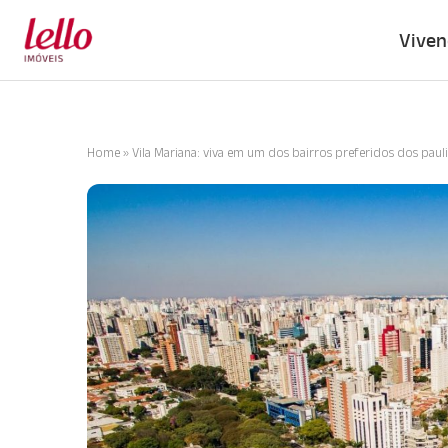
Viven
Home
»
Vila Mariana: viva em um dos bairros preferidos dos paul