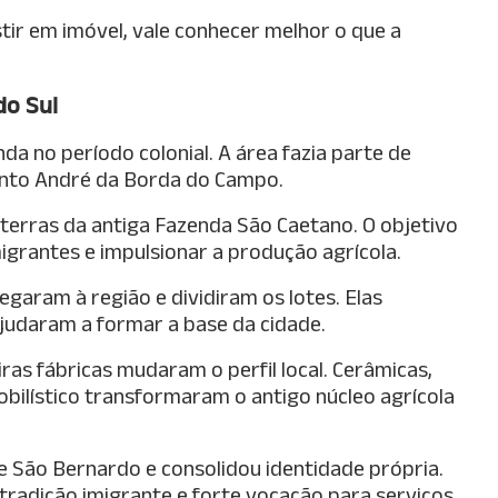
ir em imóvel, vale conhecer melhor o que a
do Sul
da no período colonial. A área fazia parte de
anto André da Borda do Campo.
terras da antiga Fazenda São Caetano. O objetivo
migrantes e impulsionar a produção agrícola.
hegaram à região e dividiram os lotes. Elas
ajudaram a formar a base da cidade.
eiras fábricas mudaram o perfil local. Cerâmicas,
obilístico transformaram o antigo núcleo agrícola
 São Bernardo e consolidou identidade própria.
 tradição imigrante e forte vocação para serviços