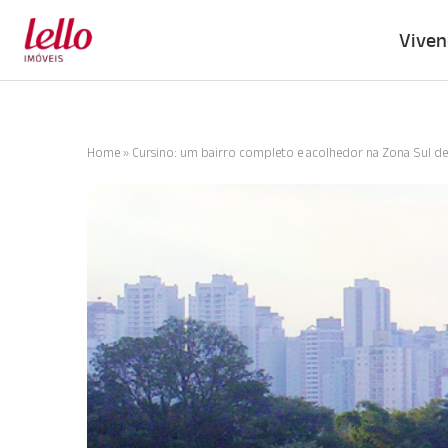
Viven
Home
»
Cursino: um bairro completo e acolhedor na Zona Sul d