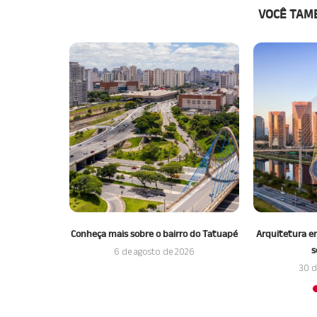
VOCÊ TAM
 qualidade de
Conheça mais sobre o bairro do Tatuapé
Arquitetura em
São Paulo
s
6 de agosto de 2026
26
30 d