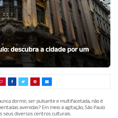
ulo: descubra a cidade por um
nca dormir, ser pulsante e multifacetada, não é
entadas avenidas? Em meio à agitação, São Paulo
s seus diversos centros culturais.