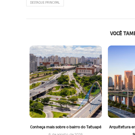
DESTAQUE PRINCIPAL
VOCÊ TAM
 qualidade de
Conheça mais sobre o bairro do Tatuapé
Arquitetura em
São Paulo
s
6 de agosto de 2026