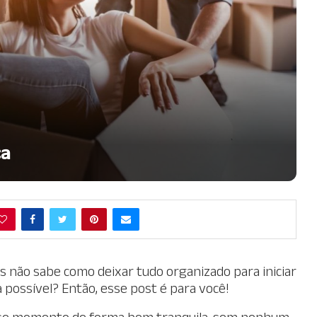
ça
 não sabe como deixar tudo organizado para iniciar
 possível? Então, esse post é para você!
 esse momento de forma bem tranquila, sem nenhum