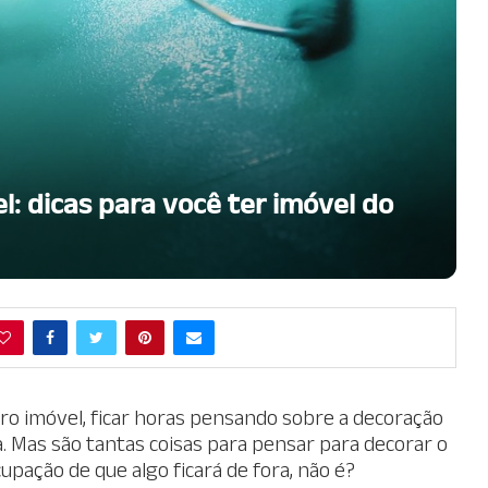
: dicas para você ter imóvel do
o imóvel, ficar horas pensando sobre a decoração
a. Mas são tantas coisas para pensar para decorar o
pação de que algo ficará de fora, não é?