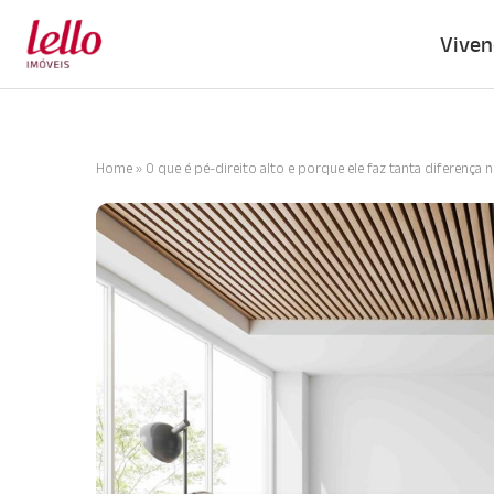
Viven
Home
»
O que é pé-direito alto e porque ele faz tanta diferença 