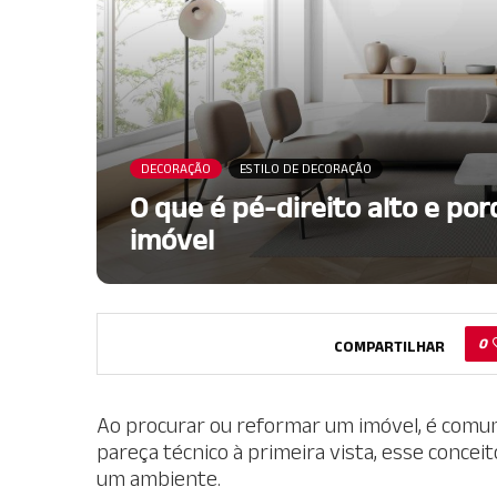
DECORAÇÃO
ESTILO DE DECORAÇÃO
O que é pé-direito alto e por
imóvel
0
COMPARTILHAR
Ao procurar ou reformar um imóvel, é comu
pareça técnico à primeira vista, esse conceit
um ambiente.