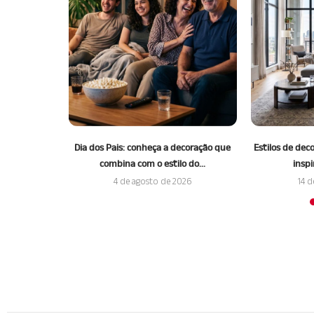
ruques para
Dia dos Pais: conheça a decoração que
Estilos de dec
 espaço
combina com o estilo do...
inspi
026
4 de agosto de 2026
14 d