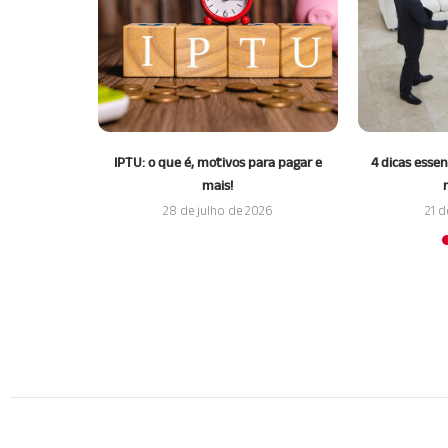
 vale a pena
IPTU: o que é, motivos para pagar e
4 dicas essen
io?
mais!
026
28 de julho de 2026
21 d