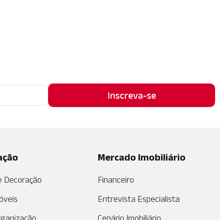
ação
Mercado Imobiliário
de Decoração
Financeiro
óveis
Entrevista Especialista
rganização
Cenário Imobiliário